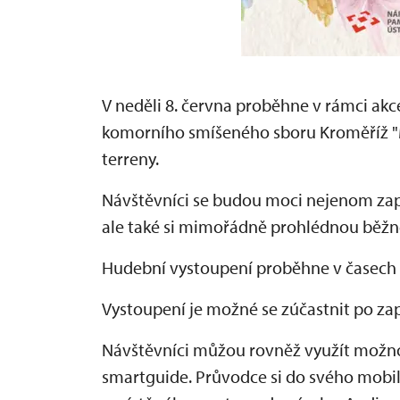
V neděli 8. června proběhne v rámci ak
komorního smíšeného sboru Kroměříž "M
terreny.
Návštěvníci se budou moci nejenom zap
ale také si mimořádně prohlédnou běžně
Hudební vystoupení proběhne v časech 1
Vystoupení je možné se zúčastnit po z
Návštěvníci můžou rovněž využít možno
smartguide. Průvodce si do svého mobi