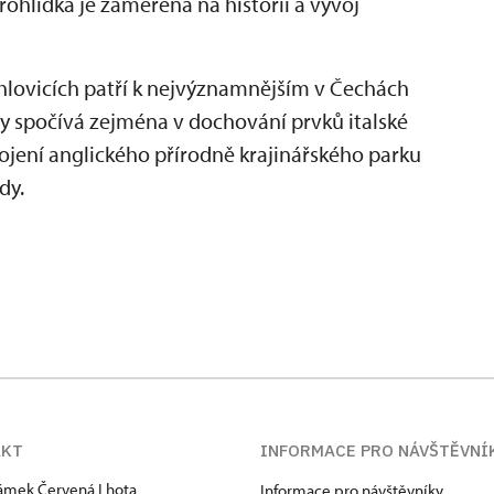
hlídka je zaměřená na historii a vývoj
hlovicích patří k nejvýznamnějším v Čechách
dy spočívá zejména v dochování prvků italské
ojení anglického přírodně krajinářského parku
dy.
AKT
INFORMACE PRO NÁVŠTĚVNÍ
zámek Červená Lhota
Informace pro návštěvníky