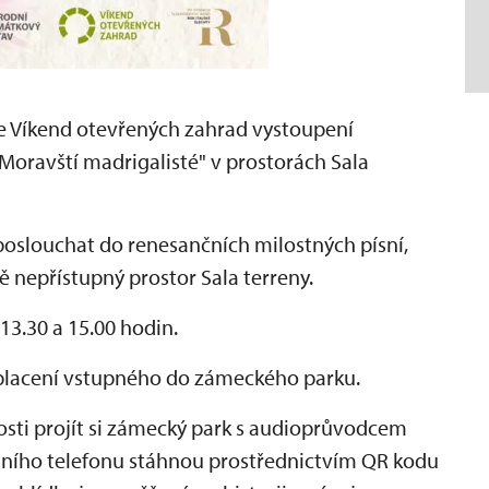
ce Víkend otevřených zahrad vystoupení
oravští madrigalisté" v prostorách Sala
oslouchat do renesančních milostných písní,
 nepřístupný prostor Sala terreny.
3.30 a 15.00 hodin.
aplacení vstupného do zámeckého parku.
sti projít si zámecký park s audioprůvodcem
lního telefonu stáhnou prostřednictvím QR kodu