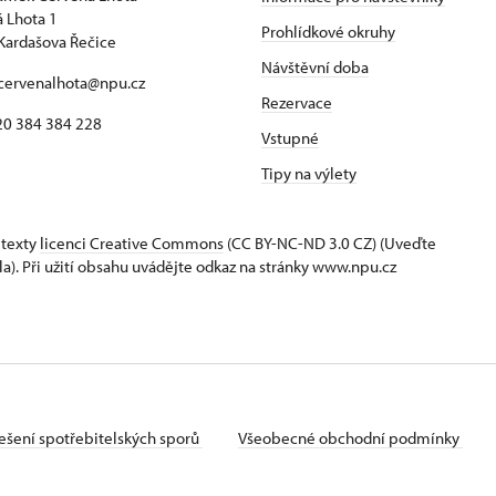
 Lhota 1
Prohlídkové okruhy
Kardašova Řečice
Návštěvní doba
 cervenalhota@npu.cz
Rezervace
420 384 384 228
Vstupné
Tipy na výlety
 texty
licenci Creative Commons
(CC BY-NC-ND 3.0 CZ) (Uveďte
la). Při užití obsahu uvádějte odkaz na stránky www.npu.cz
ešení spotřebitelských sporů
Všeobecné obchodní podmínky