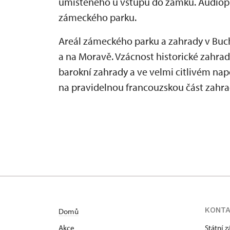
umístěného u vstupu do zámku. Audiopro
zámeckého parku.
Areál zámeckého parku a zahrady v Buc
a na Moravě. Vzácnost historické zahra
barokní zahrady a ve velmi citlivém nap
na pravidelnou francouzskou část zahra
KONT
Domů
Akce
Státní 