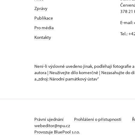
Červená
Zprávy
378 21 
Publikace
E-mail:
Pro média
Tel.: +
Kontakty
Není-li výslovně uvedeno jinak, podléhají fotografie a
autora | Neužívejte dílo komerčně | Nezasahujte do dí
a „zdroj: Národní památkový ústav“
Právní ujednání
Prohlášení o přístupnosti
Ř
webeditor@npu.cz
Provozuje BluePool s.r.o.