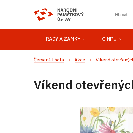
HRADY A ZÁMKY
O NPÚ
Červená Lhota
Akce
Víkend otevřenýc
Víkend otevřenýc