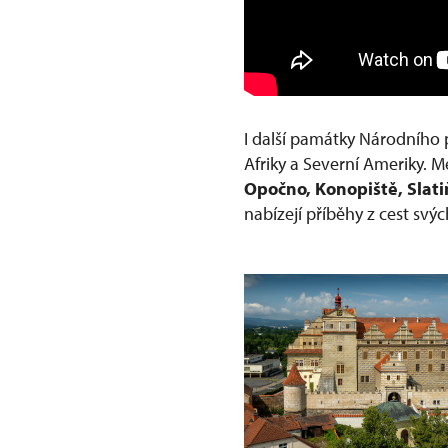
I další památky Národního 
Afriky a Severní Ameriky. Me
Opočno, Konopiště, Slati
nabízejí příběhy z cest svýc