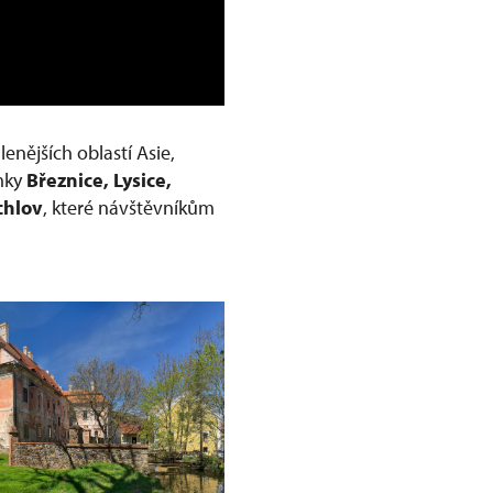
nějších oblastí Asie,
ámky
Březnice, Lysice,
chlov
, které návštěvníkům