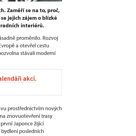
h. Zaměří se na to, proč,
se jejich zájem o blízké
radních interiérů.
 zásadně proměnilo. Rozvoj
Evropě a otevřel cestu
pozvolna stávali moderní
alendáři akcí
.
avu prostřednictvím nových
 na znovuotevření trasy
rvní Japonce žijící
ží bydlení posledních