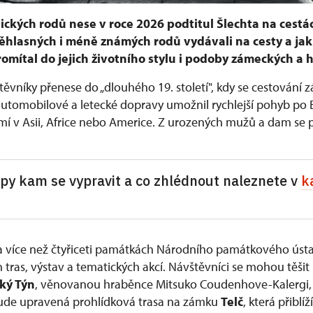
ických rodů nese v roce 2026 podtitul Šlechta na cestác
věhlasných i méně známých rodů vydávali na cesty a jak 
omítal do jejich životního stylu i podoby zámeckých a h
těvníky přenese do „dlouhého 19. století", kdy se cestování
 automobilové a letecké dopravy umožnil rychlejší pohyb po 
mí v Asii, Africe nebo Americe. Z urozených mužů a dam se 
ipy kam se vypravit a co zhlédnout naleznete v
k
na více než čtyřiceti památkách Národního památkového úst
 tras, výstav a tematických akcí. Návštěvníci se mohou těšit
ký Týn
, věnovanou hraběnce Mitsuko Coudenhove-Kalergi, p
bude upravená prohlídková trasa na zámku
Telč
, která přiblí