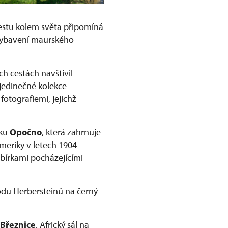
cestu kolem světa připomíná
 vybavení maurského
h cestách navštívil
jedinečné kolekce
otografiemi, jejichž
mku
Opočno
, která zahrnuje
meriky v letech 1904–
bírkami pocházejícími
odu Herbersteinů na černý
Březnice
. Africký sál na