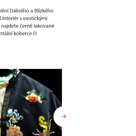
mění Dálného a Blízkého
 interiér s exotickými
ů najdete černé lakované
ntální koberce či