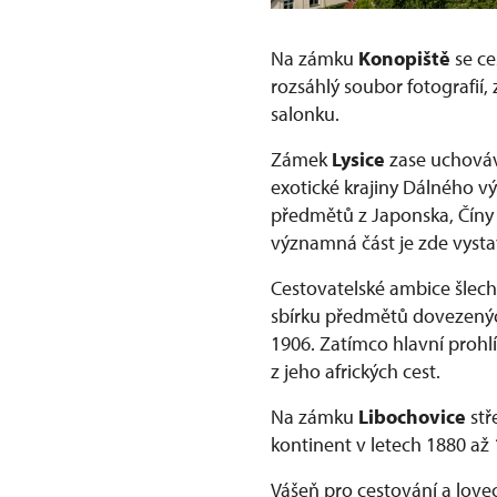
Na zámku
Konopiště
se ce
rozsáhlý soubor fotografií
salonku.
Zámek
Lysice
zase uchováv
exotické krajiny Dálného v
předmětů z Japonska, Číny 
významná část je zde vyst
Cestovatelské ambice šlec
sbírku předmětů dovezenýc
1906. Zatímco hlavní prohl
z jeho afrických cest.
Na zámku
Libochovice
stř
kontinent v letech 1880 až
Vášeň pro cestování a love