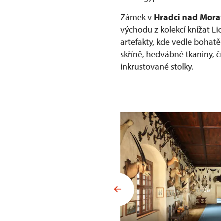
Zámek v
Hradci nad Mora
východu z kolekcí knížat Li
artefakty, kde vedle bohat
skříně, hedvábné tkaniny, č
inkrustované stolky.