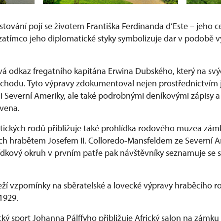
stování pojí se životem Františka Ferdinanda d’Este – jeho 
, zatímco jeho diplomatické styky symbolizuje dar v podobě
á odkaz fregatního kapitána Erwina Dubského, který na svýc
ýchodu. Tyto výpravy zdokumentoval nejen prostřednictvím 
i Severní Ameriky, ale také podrobnými deníkovými zápisy a f
avena.
htických rodů přibližuje také prohlídka rodového muzea zá
h hrabětem Josefem II. Colloredo-Mansfeldem ze Severní A
ídkový okruh v prvním patře pak návštěvníky seznamuje se s
eží vzpomínky na sběratelské a lovecké výpravy hraběcího r
 1929.
cký sport Johanna Pálffyho přibližuje Africký salon na zámku