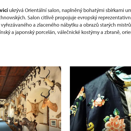
vicí
ukrývá Orientální salon, naplněný bohatými sbírkami u
chnowských. Salon citlivě propojuje evropský reprezentativní
ě vyřezávaného a zlaceného nábytku a obrazů starých mistr
ínský a japonský porcelán, válečnické kostýmy a zbraně, orie