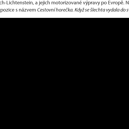
ých-Lichtenstein, a jejich motorizované výpravy po Evropě.
xpozice s názvem
Cestovní horečka. Když se šlechta vydala do 