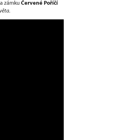
 Na zámku
Červené Poříčí
světa
.