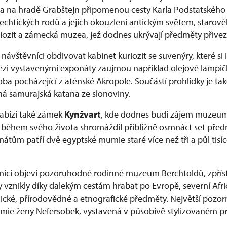
va na hradě Grabštejn připomenou cesty Karla Podstatského
šlechtických rodů a jejich okouzlení antickým světem, staro
riozit a zámecká muzea, jež dodnes ukrývají předměty přivez
ávštěvníci obdivovat kabinet kuriozit se suvenýry, které si 
Mezi vystavenými exponáty zaujmou například olejové lampič
ba pocházející z aténské Akropole. Součástí prohlídky je také
 samurajská katana ze slonoviny.
abízí také zámek
Kynžvart
, kde dodnes budí zájem muzeum 
 během svého života shromáždil přibližně osmnáct set pře
átům patří dvě egyptské mumie staré více než tři a půl tisíc
níci objeví pozoruhodné rodinné muzeum Berchtoldů, zpřís
rky vznikly díky dalekým cestám hrabat po Evropě, severní Af
ické, přírodovědné a etnografické předměty. Největší pozorn
umie ženy Nefersobek, vystavená v působivě stylizovaném p