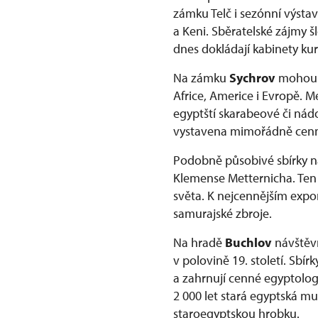
zámku Telč i sezónní výsta
a Keni. Sběratelské zájmy 
dnes dokládají kabinety ku
Na zámku
Sychrov
mohou n
Africe, Americe i Evropě. 
egyptští skarabeové či nádo
vystavena mimořádně cenná
Podobně působivé sbírky n
Klemense Metternicha. Ten
světa. K nejcennějším expon
samurajské zbroje.
Na hradě
Buchlov
návštěv
v polovině 19. století. Sbí
a zahrnují cenné egyptolog
2 000 let stará egyptská m
staroegyptskou hrobku.