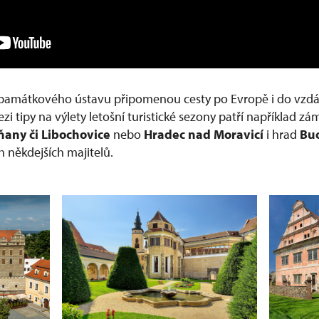
památkového ústavu připomenou cesty po Evropě i do vzdále
zi tipy na výlety letošní turistické sezony patří například z
ňany či Libochovice
nebo
Hradec nad Moravicí
i hrad
Bu
h někdejších majitelů.