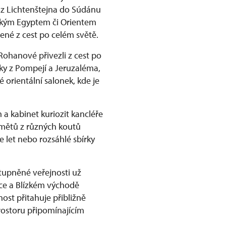
 z Lichtenštejna do Súdánu
věkým Egyptem či Orientem
ené z cest po celém světě.
Rohanové přivezli z cest po
ky z Pompejí a Jeruzaléma,
 orientální salonek, kde je
a kabinet kuriozit kancléře
dmětů z různých koutů
e let nebo rozsáhlé sbírky
tupněné veřejnosti už
rice a Blízkém východě
ost přitahuje přibližně
rostoru připomínajícím