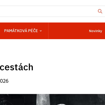
PAMÁTKOVÁ PÉČE
Novinky
 cestách
2026