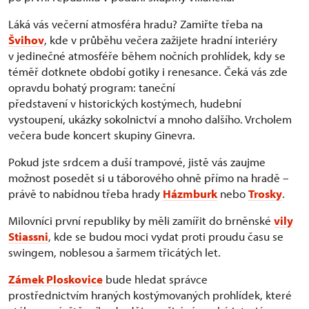
Láká vás večerní atmosféra hradu? Zamiřte třeba na
Švihov
, kde v průběhu večera zažijete hradní interiéry
v jedinečné atmosféře během nočních prohlídek, kdy se
téměř dotknete období gotiky i renesance. Čeká vás zde
opravdu bohatý program: taneční
představení v historických kostýmech, hudební
vystoupení, ukázky sokolnictví a mnoho dalšího. Vrcholem
večera bude koncert skupiny Ginevra.
Pokud jste srdcem a duší trampové, jistě vás zaujme
možnost posedět si u táborového ohně přímo na hradě –
právě to nabídnou třeba hrady
Házmburk
nebo
Trosky
.
Milovníci první republiky by měli zamířit do brněnské
vily
Stiassni
, kde se budou moci vydat proti proudu času se
swingem, noblesou a šarmem třicátých let.
Zámek Ploskovice
bude hledat správce
prostřednictvím hraných kostýmovaných prohlídek, které