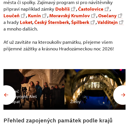
města či spolky. Zajímavý program si pro návštěvníky
připraví například zámky
Dobříš
,
Častolovice
,
Loučeň
,
Kunín
,
Moravský Krumlov
,
Osečany
a hrady
Loket
,
Český Šternberk
,
Špilberk
,
Valdštejn
a mnoho dalších.
Ať už zavítáte na kteroukoliv památku, přejeme všem
příjemné zážitky a krásnou Hradozámeckou noc 2026!
Valeč
Copyright: Aleš
Vopat
Žleby
Přehled zapojených památek podle krajů