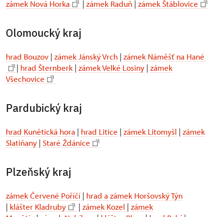
zámek Nová Horka
|
zámek Raduň
|
zámek Štáblovice
Olomoucký kraj
hrad Bouzov
|
zámek Jánský Vrch
|
zámek Náměšť na Hané
|
hrad Šternberk
|
zámek Velké Losiny
|
zámek
Všechovice
Pardubický kraj
hrad Kunětická hora
|
hrad Litice
|
zámek Litomyšl
|
zámek
Slatiňany
|
Staré Ždánice
Plzeňský kraj
zámek Červené Poříčí
|
hrad a zámek Horšovský Týn
|
klášter Kladruby
|
zámek Kozel
|
zámek