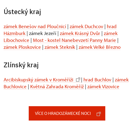
Ústecký kraj
zámek Benešov nad Ploučnicí
|
zámek Duchcov
|
hrad
Házmburk
| zámek Jezeří |
zámek Krásný Dvůr
|
zámek
Libochovice
|
Most - kostel Nanebevzetí Panny Marie
|
zámek Ploskovice
|
zámek Stekník
|
zámek Velké Březno
Zlínský kraj
Arcibiskupský zámek v Kroměříži
|
hrad Buchlov
|
zámek
Buchlovice
|
Květná Zahrada Kroměříž
|
zámek Vizovice
VÍCE O HRADOZÁMECKÉ NOCI