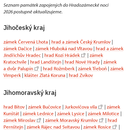
Seznam památek zapojených do Hradozámecké noci
2026 postupně aktualizujeme.
Jihočeský kraj
zámek Červená Lhota
|
hrad a zámek Český Krumlov
|
zámek Dačice
|
zámek Hluboká nad Vltavou
|
hrad a zámek
Jindřichův Hradec
|
hrad Kozí Hrádek
|
zámek
Kratochvíle
|
hrad Landštejn
|
hrad Nové Hrady
|
zámek
a dvůr Palupín
|
hrad Rožmberk
|
zámek Třeboň
|
zámek
Vimperk
|
klášter Zlatá Koruna
|
hrad Zvíkov
Jihomoravský kraj
hrad Bítov
|
zámek Bučovice
|
Jurkovičova vila
|
zámek
Kunštát
|
zámek Lednice
|
zámek Lysice
|
zámek Milotice
|
zámek Miroslav
|
zámek Moravský Krumlov
|
hrad
Pernštejn
|
zámek Rájec nad Svitavou
|
zámek Rosice
|