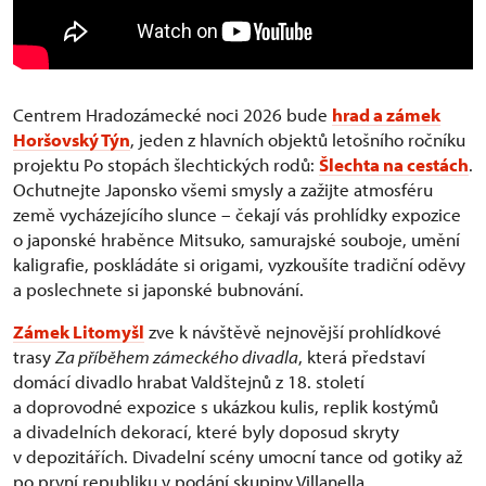
Centrem Hradozámecké noci 2026 bude
hrad a zámek
Horšovský Týn
, jeden z hlavních objektů letošního ročníku
projektu Po stopách šlechtických rodů:
Šlechta na cestách
.
Ochutnejte Japonsko všemi smysly a zažijte atmosféru
země vycházejícího slunce – čekají vás prohlídky expozice
o japonské hraběnce Mitsuko, samurajské souboje, umění
kaligrafie, poskládáte si origami, vyzkoušíte tradiční oděvy
a poslechnete si japonské bubnování.
Zámek Litomyšl
zve k návštěvě nejnovější prohlídkové
trasy
Za příběhem zámeckého divadla
, která představí
domácí divadlo hrabat Valdštejnů z 18. století
a doprovodné expozice s ukázkou kulis, replik kostýmů
a divadelních dekorací, které byly doposud skryty
v depozitářích. Divadelní scény umocní tance od gotiky až
po první republiku v podání skupiny Villanella.