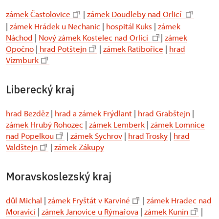
zámek Častolovice
|
zámek Doudleby nad Orlicí
|
zámek Hrádek u Nechanic
|
hospitál Kuks
|
zámek
Náchod
|
Nový zámek Kostelec nad Orlicí
|
zámek
Opočno
|
hrad Potštejn
|
zámek Ratibořice
|
hrad
Vízmburk
Liberecký kraj
hrad Bezděz
|
hrad a zámek Frýdlant
|
hrad Grabštejn
|
zámek Hrubý Rohozec
|
zámek Lemberk
|
zámek Lomnice
nad Popelkou
|
zámek Sychrov
|
hrad Trosky
|
hrad
Valdštejn
|
zámek Zákupy
Moravskoslezský kraj
důl Michal
|
zámek Fryštát v Karviné
|
zámek Hradec nad
Moravicí
|
zámek Janovice u Rýmařova
|
zámek Kunín
|