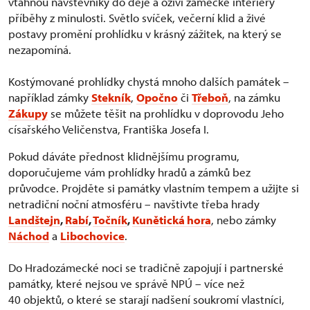
vtáhnou návštěvníky do děje a oživí zámecké interiéry
příběhy z minulosti. Světlo svíček, večerní klid a živé
postavy promění prohlídku v krásný zážitek, na který se
nezapomíná.
Kostýmované prohlídky chystá mnoho dalších památek –
například zámky
Stekník
,
Opočno
či
Třeboň
, na zámku
Zákupy
se můžete těšit na prohlídku v doprovodu Jeho
císařského Veličenstva, Františka Josefa I.
Pokud dáváte přednost klidnějšímu programu,
doporučujeme vám prohlídky hradů a zámků bez
průvodce. Projděte si památky vlastním tempem a užijte si
netradiční noční atmosféru – navštivte třeba hrady
Landštejn
,
Rabí
,
Točník
,
Kunětická hora
, nebo zámky
Náchod
a
Libochovice
.
Do Hradozámecké noci se tradičně zapojují i partnerské
památky, které nejsou ve správě NPÚ – více než
40 objektů, o které se starají nadšení soukromí vlastníci,