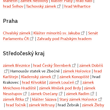
Manětín
|
zámek Nebílovy
|
klášter Plasy
|
hrad Rabí
|
hrad Švihov
|
Tachovský zámek
|
hrad Velhartice
Praha
Chvalský zámek
|
Klášter minoritů sv. Jakuba
|
Senát
Parlamentu ČR
|
Zahrady pod Pražským hradem
Středočeský kraj
zámek Březnice
|
hrad Český Šternberk
|
zámek Dobříš
| Hamousův statek ve Zbečně |
zámek Hořovice
|
hrad
Karlštejn
|
Kladenský zámek
|
zámek Konopiště
| hrad
Krakovec |
hrad Křivoklát
|
zámek Loučeň
|
zámek
Mnichovo Hradiště
|
zámek Mníšek pod Brdy
|
zámek
Neustupov
|
zámek Osečany
|
zámek Radim
|
zámek Řitka
|
klášter Sázava
|
Starý zámek Hořovice
|
hrad Točník
|
zámek Veltrusy
| hrad Žebrák |
zámek Žleby