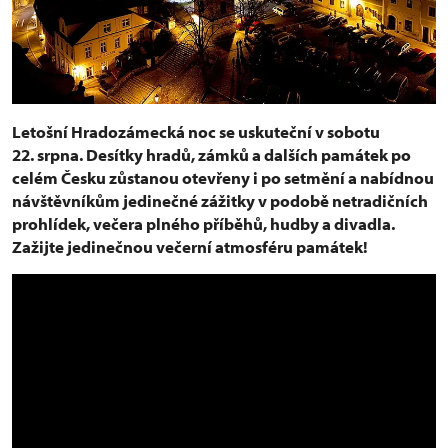
Letošní Hradozámecká noc se uskuteční v sobotu
22. srpna. Desítky hradů, zámků a dalších památek po
celém Česku zůstanou otevřeny i po setmění a nabídnou
návštěvníkům jedinečné zážitky v podobě netradičních
prohlídek, večera plného příběhů, hudby a divadla.
Zažijte jedinečnou večerní atmosféru památek!