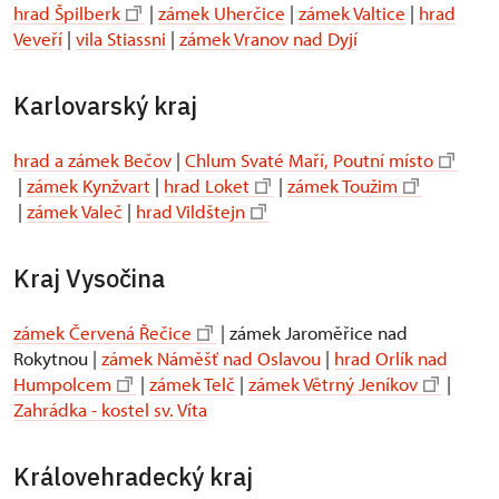
hrad Špilberk
|
zámek Uherčice
|
zámek Valtice
|
hrad
Veveří
|
vila Stiassni
|
zámek Vranov nad Dyjí
Karlovarský kraj
hrad a zámek Bečov
|
Chlum Svaté Maří, Poutní místo
|
zámek Kynžvart
|
hrad Loket
|
zámek Toužim
|
zámek Valeč
|
hrad Vildštejn
Kraj Vysočina
zámek Červená Řečice
| zámek Jaroměřice nad
Rokytnou |
zámek Náměšť nad Oslavou
|
hrad Orlík nad
Humpolcem
|
zámek Telč
|
zámek Větrný Jeníkov
|
Zahrádka - kostel sv. Víta
Královehradecký kraj