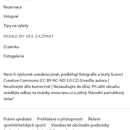
Rezervace
Vstupné
Tipy na výlety
MOHLO BY VÁS ZAJÍMAT
O zámku
Fotogalerie
Není-li výslovně uvedeno jinak, podléhají fotografie a texty
licenci
Creative Commons
(CC BY-NC-ND 3.0 CZ) (Uveďte autora |
Neužívejte dílo komerčně | Nezasahujte do díla). Při užití obsahu
uvádějte odkaz na stránky www.npu.cz a „zdroj: Národní památkový
ústav“
Právní ujednání
Prohlášení o přístupnosti
Řešení
spotřebitelských sporů
Všeobecné obchodní podmínky