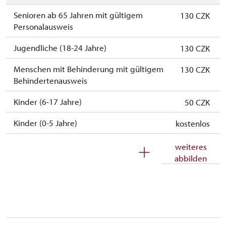
Senioren ab 65 Jahren mit gültigem
130 CZK
Personalausweis
Jugendliche (18-24 Jahre)
130 CZK
Menschen mit Behinderung mit gültigem
130 CZK
Behindertenausweis
Kinder (6-17 Jahre)
50 CZK
Kinder (0-5 Jahre)
kostenlos
Begleitperson von Schwerbehinderten
kostenlos
weiteres
abbilden
Begleitperson von Schülergruppen pro 15
kostenlos
Schülern
Reiseleiter mit Gruppe ab 15 oder mehr
kostenlos
Personen