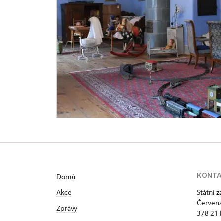
KONT
Domů
Akce
Státní 
Červená
Zprávy
378 21 