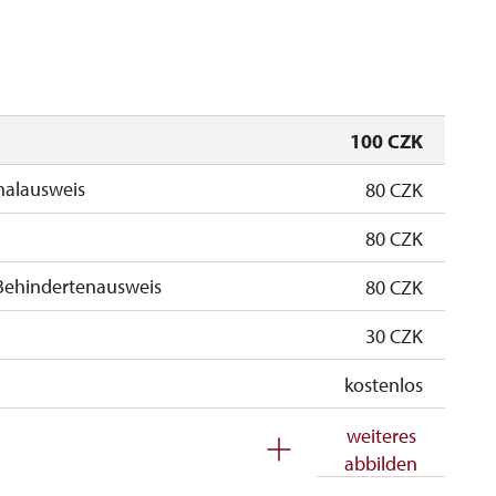
100 CZK
nalausweis
80 CZK
80 CZK
Behindertenausweis
80 CZK
30 CZK
kostenlos
kostenlos
weiteres
abbilden
 Schülern
kostenlos