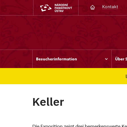
Kontakt
Besucherinformation
Über 
Červená Lhota
Keller
Keller
Die Exposition zeigt drei bemerkenswerte Kel