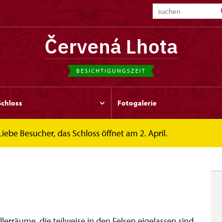
Červená Lhota
BESICHTIGUNGSZEIT
Schloss
Fotogalerie
Liebe Besucher, das Schloss öffnet am 2. April.
lerräume, die teilweise in den Felsen eigelassen sind.