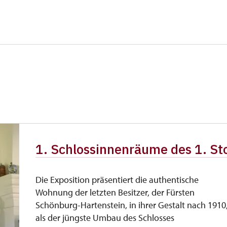
ersonen
kostenlos
nicht verfügbar
iedsausweis *
nicht verfügbar
kostenlos
e
kostenlos
kostenlos
1. Schlossinnenräume des 1. S
kostenlos
Die Exposition präsentiert die authentische
Wohnung der letzten Besitzer, der Fürsten
Schönburg-Hartenstein, in ihrer Gestalt nach 1910
als der jüngste Umbau des Schlosses