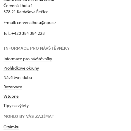
Červená Lhota 1
378 21 Kardašova Řečice
E-mail: cervenalhota@npu.cz
Tel.: +420 384 384 228
INFORMACE PRO NÁVŠTĚVNÍKY
Informace pro návštěvníky
Prohlídkové okruhy
Návštěvní doba
Rezervace
Vstupné
Tipy na výlety
MOHLO BY VÁS ZAJÍMAT
O zámku