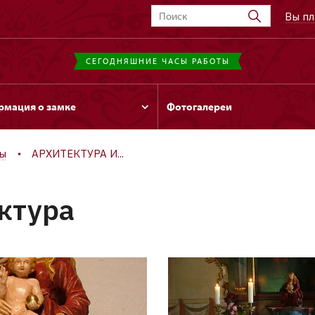
Вы пл
СЕГОДНЯШНИЕ ЧАСЫ РАБОТЫ
мация о замке
Фотогалереи
цы
АРХИТЕКТУРА И...
ктура