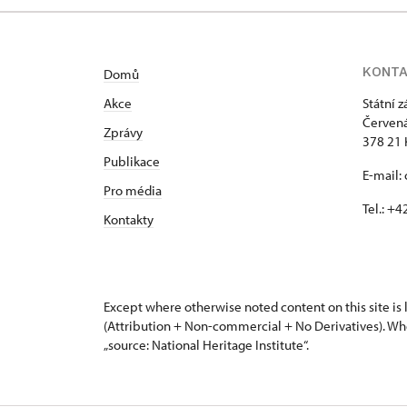
KONT
Domů
Akce
Státní 
Červená
Zprávy
378 21 
Publikace
E-mail:
Pro média
Tel.: +
Kontakty
Except where otherwise noted content on this site i
(Attribution + Non-commercial + No Derivatives). Wh
„source: National Heritage Institute“.