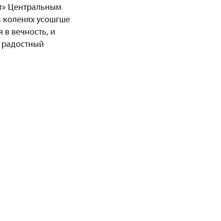
ат» Центральным
а коленях усошгше
 в вечность, и
в радостный