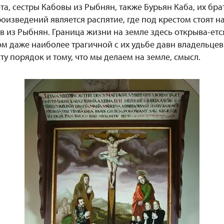
та, сестры Кабовы из Рыбнян, также Бурьян Каба, их бр
оизведений является распятие, где под крестом стоят н
 из Рыбнян. Граница жизни на земле здесь открыва-ется
ом даже наиболее трагичной с их удьбе давн владельце
ту порядок и тому, что мы делаем на земле, смысл.