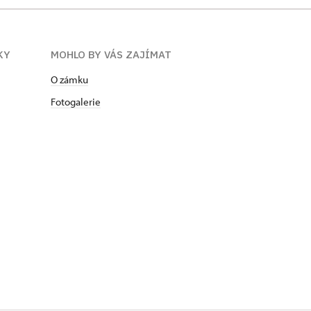
KY
MOHLO BY VÁS ZAJÍMAT
O zámku
Fotogalerie