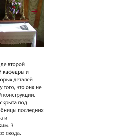
иде второй
й кафедры и
торых деталей
 того, что она не
й конструкции,
 скрыта под
робницы последних
а и
ким. В
о» свода.