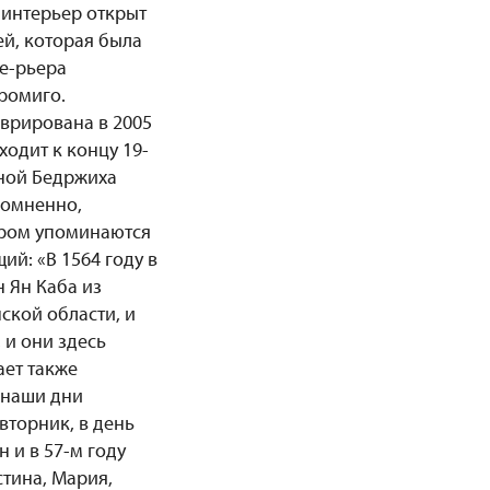
 интерьер открыт
й, которая была
те-рьера
хромиго.
врирована в 2005
ходит к концу 19-
тной Бедржиха
сомненно,
ором упоминаются
ий: «В 1564 году в
 Ян Каба из
ской области, и
 и они здесь
ает также
 наши дни
вторник, в день
 и в 57-м году
стина, Мария,