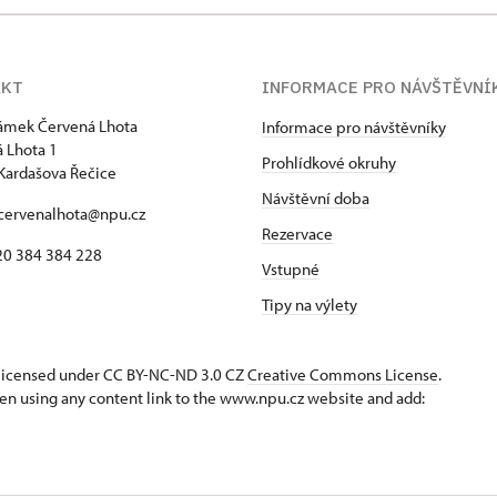
AKT
INFORMACE PRO NÁVŠTĚVNÍ
zámek Červená Lhota
Informace pro návštěvníky
 Lhota 1
Prohlídkové okruhy
Kardašova Řečice
Návštěvní doba
 cervenalhota@npu.cz
Rezervace
420 384 384 228
Vstupné
Tipy na výlety
s licensed under CC BY-NC-ND 3.0 CZ
Creative Commons License
.
en using any content link to the www.npu.cz website and add: