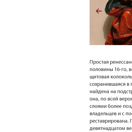
Простая ренессан
половины 16-го, 
щитовая колоколь
сохранившаяся в п
найдена на подст
она, по всей веро
слоями более поз
владельцев и с п
реставрирована. П
девятнадцатом ве