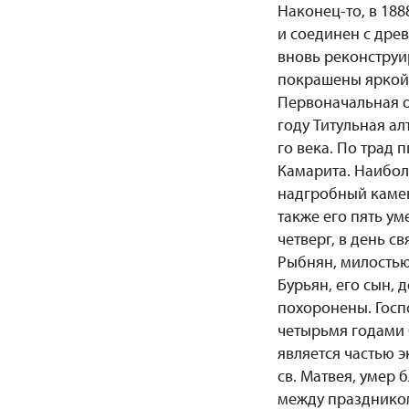
Наконец-то, в 18
и соединен с дре
вновь реконструи
покрашены яркой 
Первоначальная о
году Титульная ал
го века. По трад
Камарита. Наибол
надгробный камен
также его пять ум
четверг, в день с
Рыбнян, милостью
Бурьян, его сын, 
похоронены. Госп
четырьмя годами 
является частью э
св. Матвея, умер
между праздником