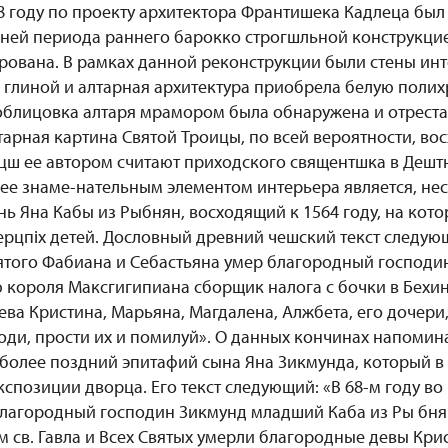
88 году по проекту архитектора Франтишека Кадлеца был
вней периода раннего барокко строгшльной конструкцие
рована. В рамках данной реконструкции были стены ин
глиной и алтарная архитектура приобрела белую поли
блицовка алтаря мрамором была обнаружена и отреста
тарная картина Святой Троицы, по всей вероятности, вос
 пцш ее автором считают приходского священтшка в Деш
ее знаме-нательным элементом интерьера является, не
ь Яна Кабы из Рыбнян, восходящий к 1564 году, на кот
ерцпiх детей. Дословный древний чешский текст следующ
вятого Фабиана и Себастьяна умер благородный господин
 короля Максгигипиана сборщик налога с бочки в Бехин
дева Кристина, Марьяна, Магдалена, Алжбета, его дочери,
оди, прости их и помилуй». О данных кончинах напомин
более поздний эпитафий сына Яна Зикмунда, который в
кспозиции дворца. Его текст следующий: «В 68-м году во 
 благородный господин Зикмунд младший Каба из Ры бнян
 св. Гавла и Всех Святых умерли благородные девы Кри