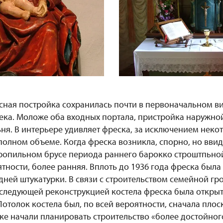
сная постройка сохранилась почти в первоначальном в
века. Моложе оба входных портала, пристройка наружно
ня. В интерьере удивляет фреска, за исключением неко
олном объеме. Когда фреска возникла, спорно, но ввиду
ропильном брусе периода раннего барокко строштпьно
ятности, более ранняя. Вплоть до 1936 года фреска была
дней штукатурки. В связи с строительством семейной г
оследующей реконструкцией костела фреска была открыт
отолок костела был, по всей вероятности, сначала плос
ке начали планировать строительство «более достойног