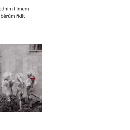
sledním filmem
áběrům řídit