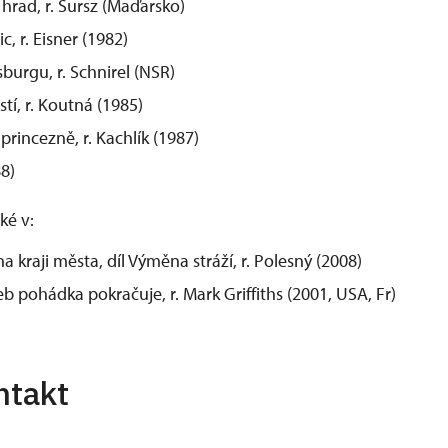
rad, r. Sursz (Maďarsko)
c, r. Eisner (1982)
burgu, r. Schnirel (NSR)
stí, r. Koutná (1985)
princezně, r. Kachlík (1987)
8)
ké v:
 kraji města, díl Výměna stráží, r. Polesný (2008)
eb pohádka pokračuje, r. Mark Griffiths (2001, USA, Fr)
ntakt