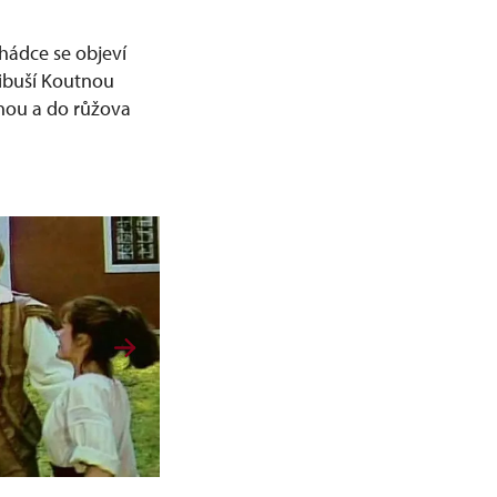
ohádce se objeví
Libuší Koutnou
enou a do růžova