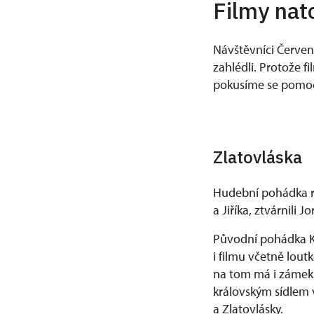
Filmy nat
Návštěvníci Červen
zahlédli. Protože f
pokusíme se pomoc
Zlatovláska
Hudební pohádka re
a Jiříka, ztvárnili 
Původní pohádka Ka
i filmu včetně lout
na tom má i zámek 
královským sídlem v
a Zlatovlásky.