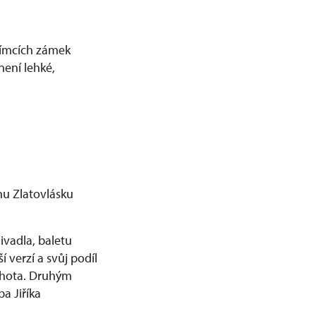
nímcích zámek
není lehké,
u Zlatovlásku
ivadla, baletu
 verzí a svůj podíl
 Lhota. Druhým
a Jiříka