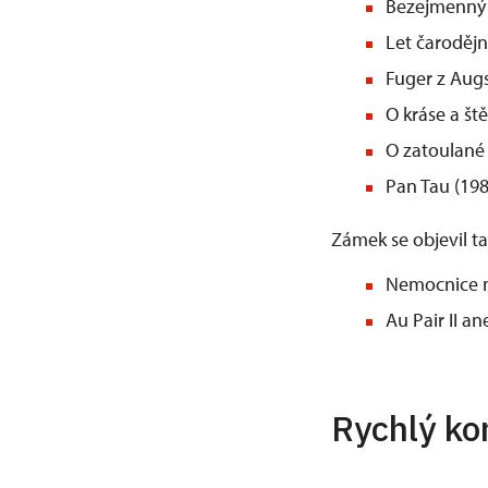
Bezejmenný h
Let čarodějni
Fuger z Augs
O kráse a ště
O zatoulané 
Pan Tau (198
Zámek se objevil ta
Nemocnice na
Au Pair II an
Rychlý ko