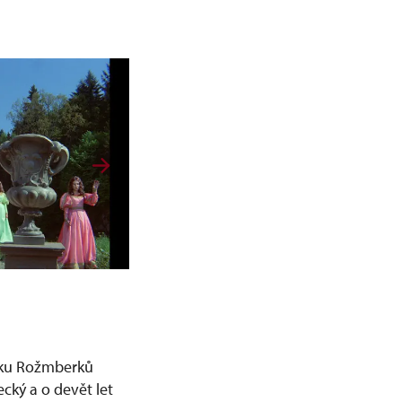
etku Rožmberků
ecký a o devět let