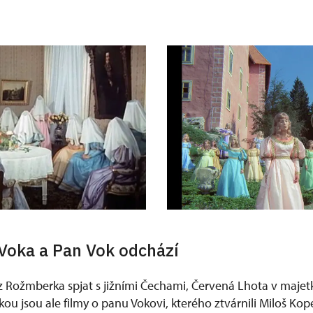
Voka a Pan Vok odchází
k z Rožmberka spjat s jižními Čechami, Červená Lhota v maj
kou jsou ale filmy o panu Vokovi, kterého ztvárnili Miloš Kop