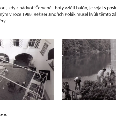
torii, kdy z nádvoří Červené Lhoty vzlétl balón, je spjat s po
ným v roce 1988. Režisér Jindřich Polák musel kvůli těmto z
éry.
áse