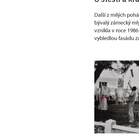
Další z milých poh
bývalý zámecký mlý
vznikla v roce 1986
vybledlou fasádu 