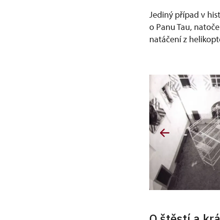
Jediný případ v his
o Panu Tau, natoče
natáčení z helikopt
O štěstí a kr