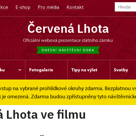
kce
E-shop
Pro média
Kontakt
Červená Lhota
oficiální webová prezentace státního zámku
DNEŠNÍ NÁVŠTĚVNÍ DOBA
ku
Fotogalerie
Tipy na výlet
Svatby
e vstup na vybrané prohlídkové okruhy zdarma. Bezplatnou v
 ve filmu
dek je omezená. Zdarma budou zpřístupněny tyto návštěvnické
 Lhota ve filmu