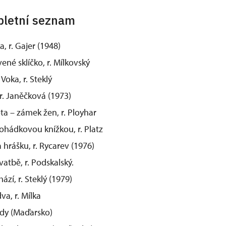
mpletní seznam
a, r. Gajer (1948)
ené sklíčko, r. Mílkovský
Voka, r. Steklý
 r. Janěčková (1973)
a – zámek žen, r. Ployhar
ohádkovou knížkou, r. Platz
 hrášku, r. Rycarev (1976)
vatbě, r. Podskalský.
zí, r. Steklý (1979)
va, r. Mílka
ody (Maďarsko)