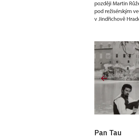
později Martin Růže
pod režisérským ve
v Jindřichově Hradc
Pan Tau