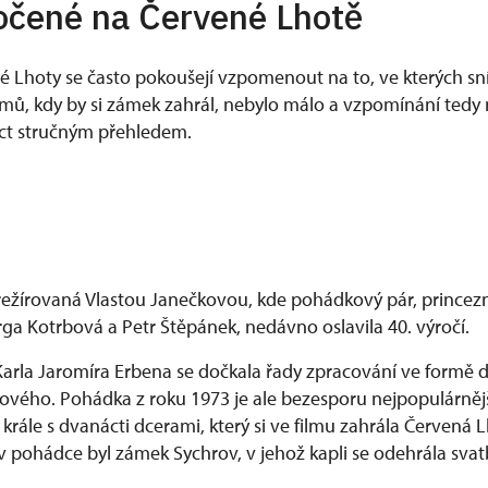
očené na Červené Lhotě
é Lhoty se často pokoušejí vzpomenout na to, ve kterých s
ilmů, kdy by si zámek zahrál, nebylo málo a vzpomínání tedy 
t stručným přehledem.
žírovaná Vlastou Janečkovou, kde pohádkový pár, princezn
Jorga Kotrbová a Petr Štěpánek, nedávno oslavila 40. výročí.
rla Jaromíra Erbena se dočkala řady zpracování ve formě d
kového. Pohádka z roku 1973 je ale bezesporu nejpopulárnější
krále s dvanácti dcerami, který si ve filmu zahrála Červená
 pohádce byl zámek Sychrov, v jehož kapli se odehrála svatb