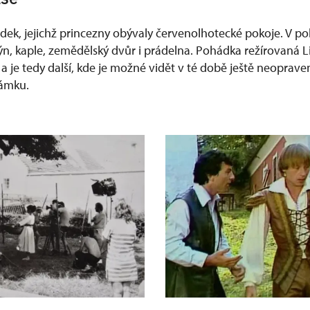
ádek, jejichž princezny obývaly červenolhotecké pokoje. V p
n, kaple, zemědělský dvůr i prádelna. Pohádka režírovaná 
 a je tedy další, kde je možné vidět v té době ještě neoprav
zámku.