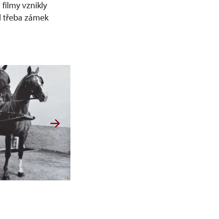
filmy vznikly
l třeba zámek