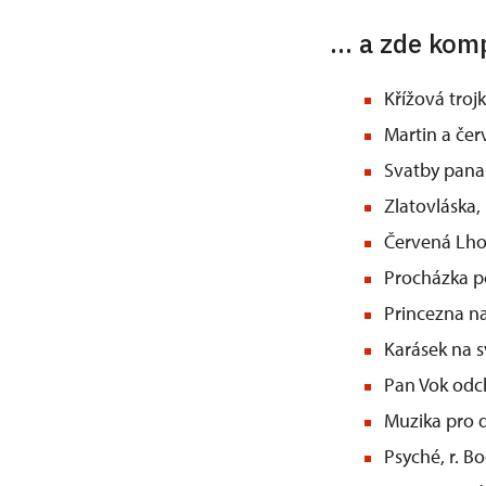
... a zde ko
Křížová trojk
Martin a červ
Svatby pana 
Zlatovláska,
Červená Lhot
Procházka p
Princezna na
Karásek na s
Pan Vok odchá
Muzika pro d
Psyché, r. B