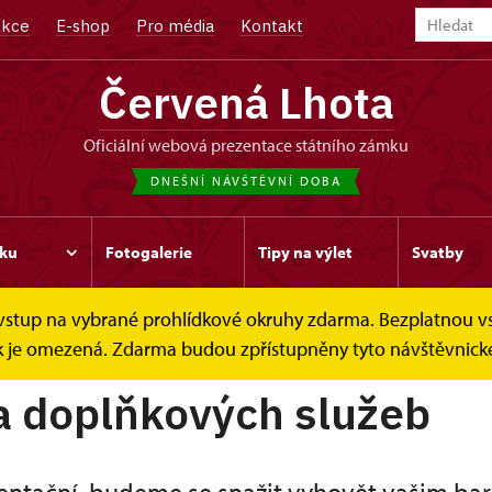
kce
E-shop
Pro média
Kontakt
Červená Lhota
oficiální webová prezentace státního zámku
DNEŠNÍ NÁVŠTĚVNÍ DOBA
ku
Fotogalerie
Tipy na výlet
Svatby
e vstup na vybrané prohlídkové okruhy zdarma. Bezplatnou v
tebních obřadů
dek je omezená. Zdarma budou zpřístupněny tyto návštěvnické
a doplňkových služeb