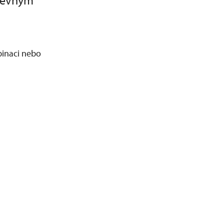
arevným
binaci nebo