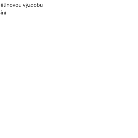
květinovou výzdobu
íni