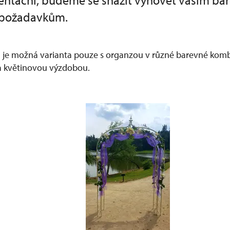
ientační, budeme se snažit vyhovět vašim b
 požadavkům.
- je možná varianta pouze s organzou v různé barevné kom
a květinovou výzdobou.