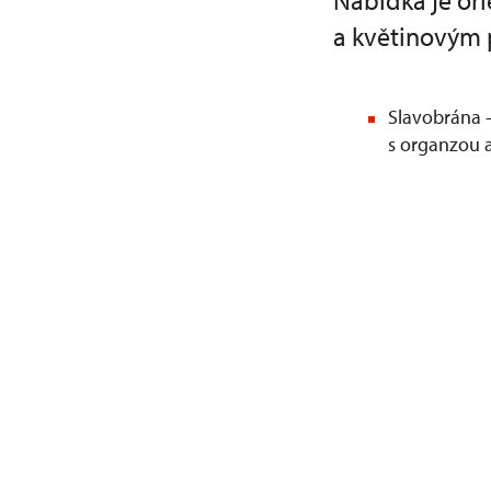
Nabídka je or
a květinovým
Slavobrána 
s organzou 