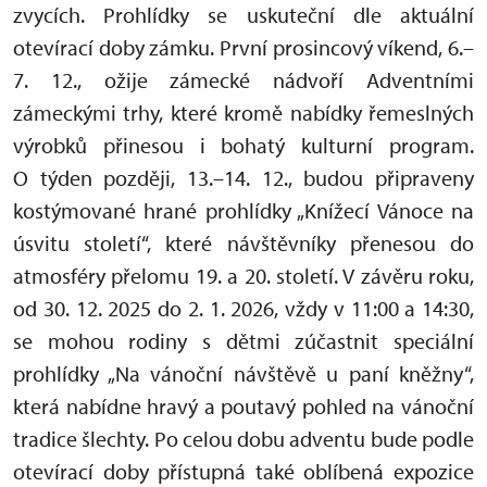
zvycích. Prohlídky se uskuteční dle aktuální
otevírací doby zámku. První prosincový víkend, 6.–
7. 12., ožije zámecké nádvoří Adventními
zámeckými trhy, které kromě nabídky řemeslných
výrobků přinesou i bohatý kulturní program.
O týden později, 13.–14. 12., budou připraveny
kostýmované hrané prohlídky „Knížecí Vánoce na
úsvitu století“, které návštěvníky přenesou do
atmosféry přelomu 19. a 20. století. V závěru roku,
od 30. 12. 2025 do 2. 1. 2026, vždy v 11:00 a 14:30,
se mohou rodiny s dětmi zúčastnit speciální
prohlídky „Na vánoční návštěvě u paní kněžny“,
která nabídne hravý a poutavý pohled na vánoční
tradice šlechty. Po celou dobu adventu bude podle
otevírací doby přístupná také oblíbená expozice