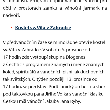
v minulosti. Program doplní vánoční tvoření pro
děti v prostorách zámku a vánoční jarmark na
nádvoří.
Kostel sv. Víta v Zahrádce
V předvánočním čase se mimořádně otevře kostel
sv. Víta v Zahrádce. V sobotu 6. prosince od
17 hodin zde vystoupí skupina Diogenes
z Čechtic s programem známých i méně známých
koled, spirituálů a vánočních písní jak duchovních,
tak světských. O týden později, 13. prosince od
17 hodin, se představí Podblanický orchestr a sbor
pod taktovkou pana Jiřího Volka s vánoční klasiku -
Českou mši vánoční Jakuba Jana Ryby.