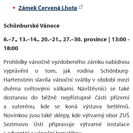
Zámek Červená Lhota
Schönburské Vánoce
6.–7., 13.–14., 20.–21., 27.–30. prosince | 13:00 -
18:00
Prohlídky vánočně vyzdobeného zámku nabídnou
vyprávění o tom, jak rodina Schönburg-
Hartenstein slavila vánoční svátky v období mezi
dvěma světovými válkami. Návštěvníci se také
dostanou do běžně nepřístupné části přízemí
a suterénu, kde se koná výstava betlémů.
Novinkou jsou také sklepy, kde výtvarný obor ZUŠ
Sezimovo Ústí připravuje výtvarné instalace
s adventní a vánoční tematikou.