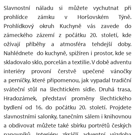
Slavnostní náladu si můžete vychutnat při
prohlídce zámku v Horšovském Týně.
Prohlídkový okruh Kuchyně vás zavede do
zámeckého zázemí z počátku 20. století, kde
ožívají příběhy a atmosféra tehdejší doby.
Nahlédnete do kuchyně, spižíren i prostor, kde se
skladovalo sklo, porcelán a textilie. V době adventu
interiéry provoní čerstvě upečené vánočky
a perníčky, které připomenou, jak vypadal tradiční
sváteční stůl na šlechtickém sídle. Druhá trasa,
Hradozámek, představí proměny šlechtického
bydlení od 16. do počátku 20. století. Projdete
slavnostními salonky, tanečním sálem i knihovnou
a obdivovat můžete také sbírku portrétů českých
panovníků. Interiéry zkrášlí adventní výzdoba