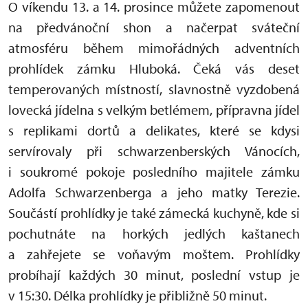
O víkendu 13. a 14. prosince můžete zapomenout
na předvánoční shon a načerpat sváteční
atmosféru během mimořádných adventních
prohlídek zámku Hluboká. Čeká vás deset
temperovaných místností, slavnostně vyzdobená
lovecká jídelna s velkým betlémem, přípravna jídel
s replikami dortů a delikates, které se kdysi
servírovaly při schwarzenberských Vánocích,
i soukromé pokoje posledního majitele zámku
Adolfa Schwarzenberga a jeho matky Terezie.
Součástí prohlídky je také zámecká kuchyně, kde si
pochutnáte na horkých jedlých kaštanech
a zahřejete se voňavým moštem. Prohlídky
probíhají každých 30 minut, poslední vstup je
v 15:30. Délka prohlídky je přibližně 50 minut.