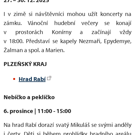
I v zimě si návštěvníci mohou užít koncerty na
zámku. Vánoční hudební večery se konají
v prostorách Konírny a začínají vždy
v 18:00. Představí se kapely Nezmaři, Epydemye,
Žalman a spol. a Marien.
PLZEŇSKÝ KRAJ
Hrad Rabí
Nebíčko a peklíčko
6. prosince | 11:00 - 15:00
Na hrad Rabí dorazí svatý Mikuláš se svými anděly
i čerty. Děti si během prohlídky hradního areálu