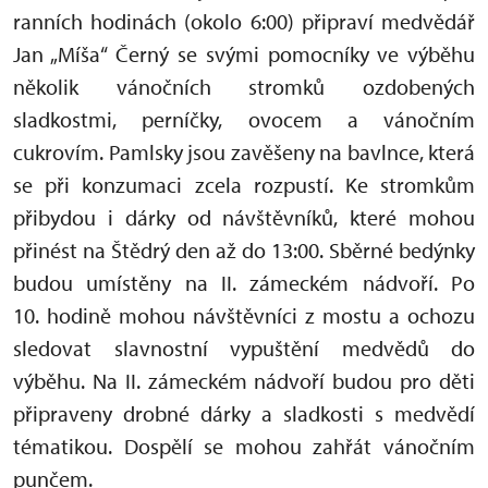
ranních hodinách (okolo 6:00) připraví medvědář
Jan „Míša“ Černý se svými pomocníky ve výběhu
několik vánočních stromků ozdobených
sladkostmi, perníčky, ovocem a vánočním
cukrovím. Pamlsky jsou zavěšeny na bavlnce, která
se při konzumaci zcela rozpustí. Ke stromkům
přibydou i dárky od návštěvníků, které mohou
přinést na Štědrý den až do 13:00. Sběrné bedýnky
budou umístěny na II. zámeckém nádvoří. Po
10. hodině mohou návštěvníci z mostu a ochozu
sledovat slavnostní vypuštění medvědů do
výběhu. Na II. zámeckém nádvoří budou pro děti
připraveny drobné dárky a sladkosti s medvědí
tématikou. Dospělí se mohou zahřát vánočním
punčem.