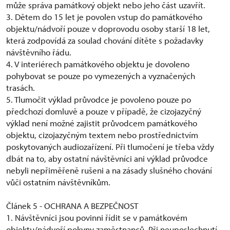
může správa památkový objekt nebo jeho část uzavřít.
3. Dětem do 15 let je povolen vstup do památkového
objektu/nádvoří pouze v doprovodu osoby starší 18 let,
která zodpovídá za soulad chování dítěte s požadavky
návštěvního řádu.
4. V interiérech památkového objektu je dovoleno
pohybovat se pouze po vymezených a vyznačených
trasách.
5. Tlumočit výklad průvodce je povoleno pouze po
předchozí domluvě a pouze v případě, že cizojazyčný
výklad není možné zajistit průvodcem památkového
objektu, cizojazyčným textem nebo prostřednictvím
poskytovaných audiozařízení. Při tlumočení je třeba vždy
dbát na to, aby ostatní návštěvníci ani výklad průvodce
nebyli nepřiměřeně rušeni a na zásady slušného chování
vůči ostatním návštěvníkům.
Článek 5 - OCHRANA A BEZPEČNOST
1. Návštěvníci jsou povinni řídit se v památkovém
objektu/nádvoří pokyny zaměstnanců. Při neuposlechnutí