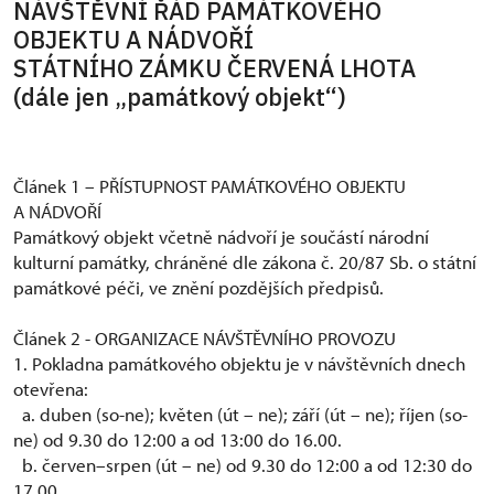
NÁVŠTĚVNÍ ŘÁD PAMÁTKOVÉHO
OBJEKTU A NÁDVOŘÍ
STÁTNÍHO ZÁMKU ČERVENÁ LHOTA
(dále jen „památkový objekt“)
Článek 1 – PŘÍSTUPNOST PAMÁTKOVÉHO OBJEKTU
A NÁDVOŘÍ
Památkový objekt včetně nádvoří je součástí národní
kulturní památky, chráněné dle zákona č. 20/87 Sb. o státní
památkové péči, ve znění pozdějších předpisů.
Článek 2 - ORGANIZACE NÁVŠTĚVNÍHO PROVOZU
1. Pokladna památkového objektu je v návštěvních dnech
otevřena:
a. duben (so-ne); květen (út – ne); září (út – ne); říjen (so-
ne) od 9.30 do 12:00 a od 13:00 do 16.00.
b. červen–srpen (út – ne) od 9.30 do 12:00 a od 12:30 do
17.00.