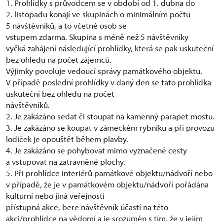
1. Prohlídky s průvodcem se v období od 1. dubna do
2. listopadu konají ve skupinách o minimálním počtu
5 návštěvníků, a to včetně osob se
vstupem zdarma. Skupina s méně než 5 návštěvníky
vyčká zahájení následující prohlídky, která se pak uskuteční
bez ohledu na počet zájemců.
Výjimky povoluje vedoucí správy památkového objektu.
V případě poslední prohlídky v daný den se tato prohlídka
uskuteční bez ohledu na počet
návštěvníků.
2. Je zakázáno sedat či stoupat na kamenný parapet mostu.
3. Je zakázáno se koupat v zámeckém rybníku a při provozu
lodiček je opouštět během plavby.
4. Je zakázáno se pohybovat mimo vyznačené cesty
a vstupovat na zatravněné plochy.
5. Při prohlídce interiérů památkové objektu/nádvoří nebo
v případě, že je v památkovém objektu/nádvoří pořádána
kulturní nebo jiná veřejnosti
přístupná akce, bere návštěvník účastí na této
akci/prohlídce na vědomí a je srozuměn s tím, že v jejím