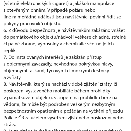
(včetně elektronických cigaret) a jakákoli manipulace
s otevřeným ohněm. V případě požáru nebo
jiné mimořádné události jsou návštěvníci povinni řídit se
pokyny pracovníků objektu.
6. Z důvodu bezpečnosti je návštěvníkům zakázáno vnášet
do památkového objektu/nádvoří veškeré chladné, střelné
či palné zbraně, výbušniny a chemikálie včetně jejich
replik.
7. Do instalovaných interiérů je zakázán přístup
s objemnými zavazadly, nevhodnou pokrývkou hlavy,
objemnými taškami, tyčovými či mokrými deštníky
a zvířaty.
8. Návštěvník, který se nachází v době zjištění ztráty, či
poškození vystaveného mobiliáře během prohlídky
v památkovém objektu, vstupem na prohlídku bere na
vědomí, že může být podroben veškerým nezbytným
bezpečnostním opatřením a požádán na vyčkání příjezdu
Policie ČR za účelem vyšetření zjištěného poškození nebo
ztráty.
9. Je zakázáno jakkoli poškozovat a ohrožovat památkový