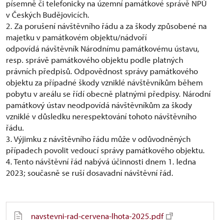
písemně či telefonicky na územní památkové správě NPÚ
v Českých Budějovicích.
2. Za porušení návštěvního řádu a za škody způsobené na
majetku v památkovém objektu/nádvoří
odpovídá návštěvník Národnímu památkovému ústavu,
resp. správě památkového objektu podle platných
právních předpisů. Odpovědnost správy památkového
objektu za případné škody vzniklé návštěvníkům během
pobytu v areálu se řídí obecně platnými předpisy. Národní
památkový ústav neodpovídá návštěvníkům za škody
vzniklé v důsledku nerespektování tohoto návštěvního
řádu.
3. Výjimku z návštěvního řádu může v odůvodněných
případech povolit vedoucí správy památkového objektu.
4. Tento návštěvní řád nabývá účinnosti dnem 1. ledna
2023; současně se ruší dosavadní návštěvní řád.
navstevni-rad-cervena-lhota-2025.pdf