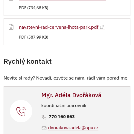
PDF (794,68 KB)
navstevni-rad-cervena-lhota-park.pdf
PDF (587,99 KB)
Rychlý kontakt
Nevíte si rady? Nevadí, ozvěte se nám, rádi vám poradíme.
Mgr. Adéla Dvořáková
koordinační pracovník
770 160 863
dvorakova.adela@npu.cz