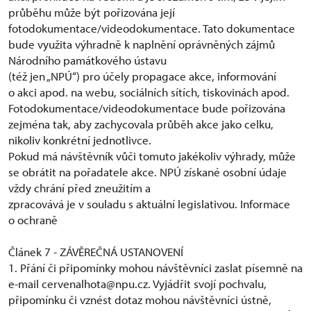
průběhu může být pořizována její
fotodokumentace/videodokumentace. Tato dokumentace
bude využita výhradně k naplnění oprávněných zájmů
Národního památkového ústavu
(též jen „NPÚ“) pro účely propagace akce, informování
o akci apod. na webu, sociálních sítích, tiskovinách apod.
Fotodokumentace/videodokumentace bude pořizována
zejména tak, aby zachycovala průběh akce jako celku,
nikoliv konkrétní jednotlivce.
Pokud má návštěvník vůči tomuto jakékoliv výhrady, může
se obrátit na pořadatele akce. NPÚ získané osobní údaje
vždy chrání před zneužitím a
zpracovává je v souladu s aktuální legislativou. Informace
o ochraně
Článek 7 - ZÁVĚREČNÁ USTANOVENÍ
1. Přání či připomínky mohou návštěvníci zaslat písemně na
e-mail cervenalhota@npu.cz. Vyjádřit svojí pochvalu,
připomínku či vznést dotaz mohou návštěvníci ústně,