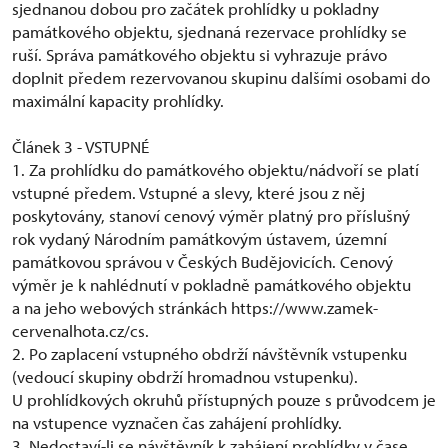
sjednanou dobou pro začátek prohlídky u pokladny
památkového objektu, sjednaná rezervace prohlídky se
ruší. Správa památkového objektu si vyhrazuje právo
doplnit předem rezervovanou skupinu dalšími osobami do
maximální kapacity prohlídky.
Článek 3 - VSTUPNÉ
1. Za prohlídku do památkového objektu/nádvoří se platí
vstupné předem. Vstupné a slevy, které jsou z něj
poskytovány, stanoví cenový výměr platný pro příslušný
rok vydaný Národním památkovým ústavem, územní
památkovou správou v Českých Budějovicích. Cenový
výměr je k nahlédnutí v pokladně památkového objektu
a na jeho webových stránkách https://www.zamek-
cervenalhota.cz/cs.
2. Po zaplacení vstupného obdrží návštěvník vstupenku
(vedoucí skupiny obdrží hromadnou vstupenku).
U prohlídkových okruhů přístupných pouze s průvodcem je
na vstupence vyznačen čas zahájení prohlídky.
3. Nedostaví-li se návštěvník k zahájení prohlídky v čase