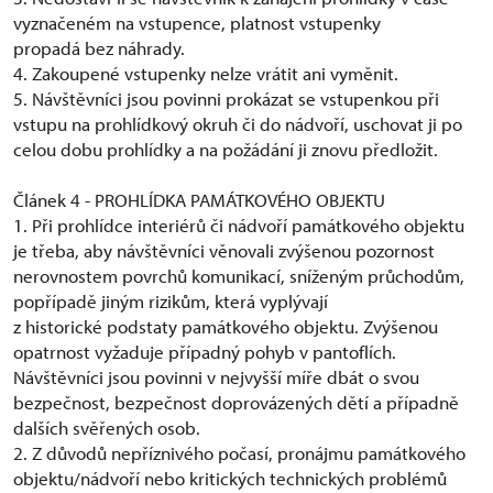
vyznačeném na vstupence, platnost vstupenky
propadá bez náhrady.
4. Zakoupené vstupenky nelze vrátit ani vyměnit.
5. Návštěvníci jsou povinni prokázat se vstupenkou při
vstupu na prohlídkový okruh či do nádvoří, uschovat ji po
celou dobu prohlídky a na požádání ji znovu předložit.
Článek 4 - PROHLÍDKA PAMÁTKOVÉHO OBJEKTU
1. Při prohlídce interiérů či nádvoří památkového objektu
je třeba, aby návštěvníci věnovali zvýšenou pozornost
nerovnostem povrchů komunikací, sníženým průchodům,
popřípadě jiným rizikům, která vyplývají
z historické podstaty památkového objektu. Zvýšenou
opatrnost vyžaduje případný pohyb v pantoflích.
Návštěvníci jsou povinni v nejvyšší míře dbát o svou
bezpečnost, bezpečnost doprovázených dětí a případně
dalších svěřených osob.
2. Z důvodů nepříznivého počasí, pronájmu památkového
objektu/nádvoří nebo kritických technických problémů