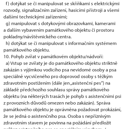
f) dotýkat se či manipulovat se skříňkami s elektrickými
rozvody, signalizačním zařízení, hasicími přístroji a všemi
dalšími technickými zařízeními;
g) manipulovat s dotykovými obrazovkami, kamerami
a dalším vybavením památkového objektu či prostoru
pokladny/návštěvnického centra.
h) dotýkat se či manipulovat s informačním systémem
památkového objektu.
10. Pohyb zvířat v památkovém objektu/nádvoří:
a) Vstup se zvířaty je do památkového objektu striktně
zakázán s výjimkou vodicího psa nevidomé osoby a psa
speciálně vycvičeného pro doprovod osoby s těžkým
zdravotním postižením (dále jen „asistenční pes“) na
základě předchozího souhlasu správy památkového
objektu (na některých trasách je pohyb s asistenčními psi
z provozních důvodů omezen nebo zakázán). Správa
památkového objektu je oprávněna požadovat prokázání,
že se jedná o asistenčního psa. Osoba s nepříznivým
zdravotním stavem je povinna na požádání předložit