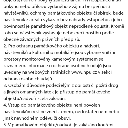
pokynu nebo příkazu vydaného v zájmu bezpečnosti
návštěvníků, ochrany památkového objektu či sbírek, bude
návštěvník z areálu vykázán bez náhrady vstupného a jeho
povinností je památkový objekt neprodleně opustit. Kromě
toho se návštěvník vystavuje nebezpečí postihu podle
obecně závazných právních předpisů.
2. Pro ochranu památkového objektu a nádvoří,
návštěvníků a kulturního mobiliáře jsou vybrané vnitřní
prostory monitorovány kamerovým systémem se
záznamem. Informace o ochraně osobních údajů jsou
uvedeny na webových stránkách www.npu.cz v sekci
ochrana osobních údajů.
3. Osobám důvodně podezřelým z opilosti či požití drog
a jiných omamných látek je přístup do památkového
objektu/nádvoří zcela zakázán.
4. Vstup do památkového objektu není povolen
návštěvníkům v silně znečištěném, nedostatečném nebo
jinak nevhodném oděvu či obuvi.
5. V památkovém objektu/nádvoří je zakázáno kouření