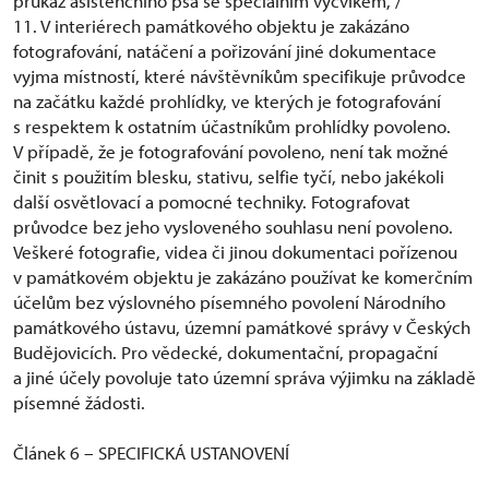
průkaz asistenčního psa se speciálním výcvikem, /
11. V interiérech památkového objektu je zakázáno
fotografování, natáčení a pořizování jiné dokumentace
vyjma místností, které návštěvníkům specifikuje průvodce
na začátku každé prohlídky, ve kterých je fotografování
s respektem k ostatním účastníkům prohlídky povoleno.
V případě, že je fotografování povoleno, není tak možné
činit s použitím blesku, stativu, selfie tyčí, nebo jakékoli
další osvětlovací a pomocné techniky. Fotografovat
průvodce bez jeho vysloveného souhlasu není povoleno.
Veškeré fotografie, videa či jinou dokumentaci pořízenou
v památkovém objektu je zakázáno používat ke komerčním
účelům bez výslovného písemného povolení Národního
památkového ústavu, územní památkové správy v Českých
Budějovicích. Pro vědecké, dokumentační, propagační
a jiné účely povoluje tato územní správa výjimku na základě
písemné žádosti.
Článek 6 – SPECIFICKÁ USTANOVENÍ