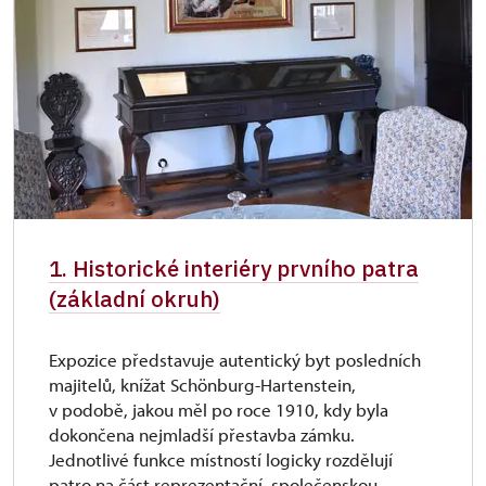
* Platí pouze pro jednu osobu (držitele
průkazu)
1. Historické interiéry prvního patra
(základní okruh)
Expozice představuje autentický byt posledních
majitelů, knížat Schönburg-Hartenstein,
v podobě, jakou měl po roce 1910, kdy byla
dokončena nejmladší přestavba zámku.
Jednotlivé funkce místností logicky rozdělují
patro na část reprezentační, společenskou,