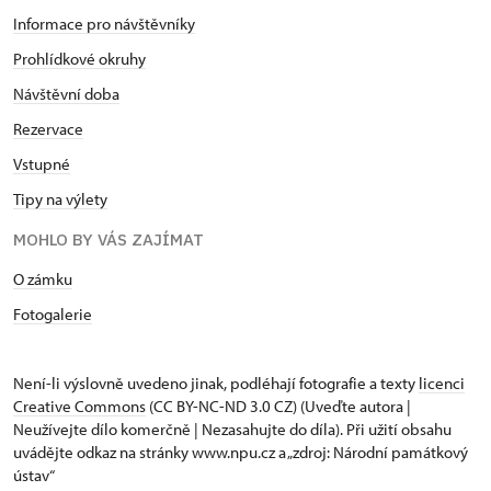
Informace pro návštěvníky
Prohlídkové okruhy
Návštěvní doba
Rezervace
Vstupné
Tipy na výlety
MOHLO BY VÁS ZAJÍMAT
O zámku
Fotogalerie
Není-li výslovně uvedeno jinak, podléhají fotografie a texty
licenci
Creative Commons
(CC BY-NC-ND 3.0 CZ) (Uveďte autora |
Neužívejte dílo komerčně | Nezasahujte do díla). Při užití obsahu
uvádějte odkaz na stránky www.npu.cz a „zdroj: Národní památkový
ústav“