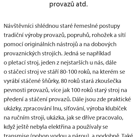
provazů atd.
Návštěvníci shlédnou staré řemeslné postupy
tradiční výroby provazů, popruhů, rohožek a sítí
pomocí originálních nástrojů a na dobových
provaznických strojích. Jedná se například
o pletací stroj, jeden z nejstarších u nás, dále
o stáčecí stroj ve stáří 80-100 roků, na kterém se
vyrábí stáčené šňůrky, 80 roků stará zkoušečka
pevnosti provazů, více jak 100 roků starý stroj na
předení a stáčení provazů. Dále jsou zde praktické
ukázky, zpracování lnu, síťování, výroba klubíček
na ručním stroji, ukázka, jak se dříve pracovalo,
když ještě nebyla elektřina a používaly se
transmise (pohon vodou a párou), a podobně. Také