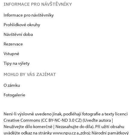
INFORMACE PRO NÁVŠTĚVNÍKY
Informace pro návštěvníky
Prohlídkové okruhy
Návštěvní doba
Rezervace
Vstupné
Tipy na výlety
MOHLO BY VÁS ZAJÍMAT
O zámku
Fotogalerie
Není-li výslovně uvedeno jinak, podléhají fotografie a texty
licenci
Creative Commons
(CC BY-NC-ND 3.0 CZ) (Uveďte autora |
Neužívejte dílo komerčně | Nezasahujte do díla). Při užití obsahu
uvádějte odkaz na stránky www.npu.cz a „zdroj: Národní památkový