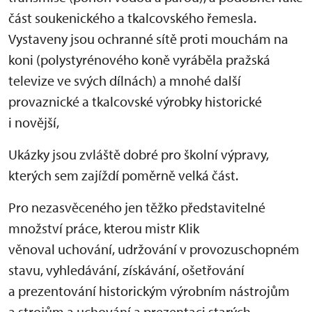
část soukenického a tkalcovského řemesla.
Vystaveny jsou ochranné sítě proti mouchám na
koni (polystyrénového koně vyráběla pražská
televize ve svých dílnách) a mnohé další
provaznické a tkalcovské výrobky historické
i novější,
Ukázky jsou zvláště dobré pro školní výpravy,
kterých sem zajíždí poměrně velká část.
Pro nezasvěceného jen těžko představitelné
množství práce, kterou mistr Klik
věnoval uchování, udržování v provozuschopném
stavu, vyhledávání, získávání, ošetřování
a prezentování historickým výrobním nástrojům
a strojům a uchování a prezentaci starých