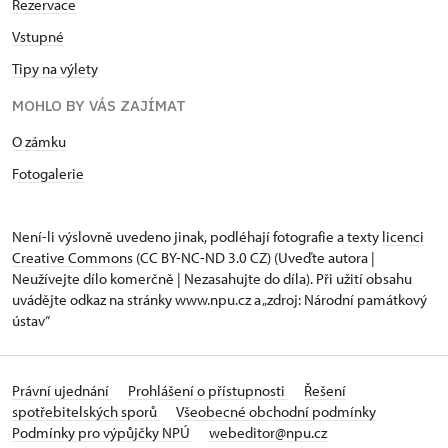
Rezervace
Vstupné
Tipy na výlety
MOHLO BY VÁS ZAJÍMAT
O zámku
Fotogalerie
Není-li výslovně uvedeno jinak, podléhají fotografie a texty
licenci
Creative Commons
(CC BY-NC-ND 3.0 CZ) (Uveďte autora |
Neužívejte dílo komerčně | Nezasahujte do díla). Při užití obsahu
uvádějte odkaz na stránky www.npu.cz a „zdroj: Národní památkový
ústav“
Právní ujednání
Prohlášení o přístupnosti
Řešení
spotřebitelských sporů
Všeobecné obchodní podmínky
Podmínky pro výpůjčky NPÚ
webeditor@npu.cz